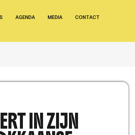
S
A
G
E
N
D
A
M
E
D
I
A
C
O
N
T
A
C
T
RT IN ZIJN