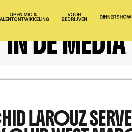
IN DE MEDIA
OPEN MIC &
VOOR
D
I
N
N
E
R
S
H
O
W
ALENTONTWIKKELING
BEDRIJVEN
IN DE MEDIA
D LAROUZ SERVEE