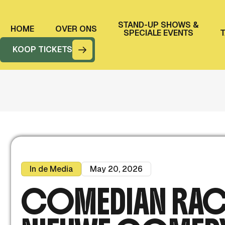
STAND-UP SHOWS &
H
O
M
E
O
V
E
R
O
N
S
SPECIALE EVENTS
T
KOOP TICKETS
In de Media
May 20, 2026
COMEDIAN RACHI